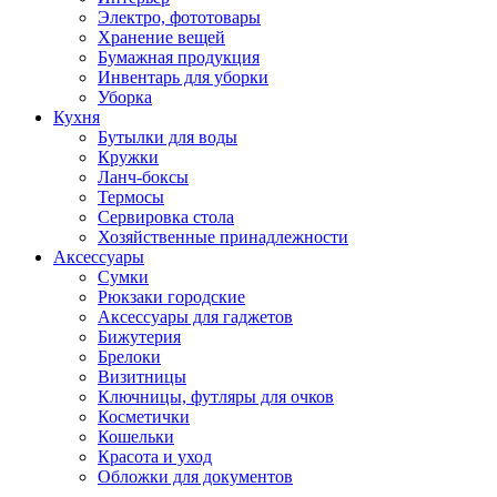
Электро, фототовары
Хранение вещей
Бумажная продукция
Инвентарь для уборки
Уборка
Кухня
Бутылки для воды
Кружки
Ланч-боксы
Термосы
Сервировка стола
Хозяйственные принадлежности
Аксессуары
Сумки
Рюкзаки городские
Аксессуары для гаджетов
Бижутерия
Брелоки
Визитницы
Ключницы, футляры для очков
Косметички
Кошельки
Красота и уход
Обложки для документов