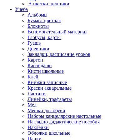
Этикетки, ценники
Учеба
Альбомы
Бумага цветная
Блокноты
Вспомогательный материал
Глобусы, карты
Гуашь
Дневники
Закладки, расписание уроков
Картон
Карандаши
Кисти школьные
Клей
Книжки записные
Краски акварельные
Ластики
Линейки, трафареты
Мел
Мешки для обуви
Наборы канцелярские настольные
Наглядно дидактические пособия
Наклейки
Обложки школьные
Папки