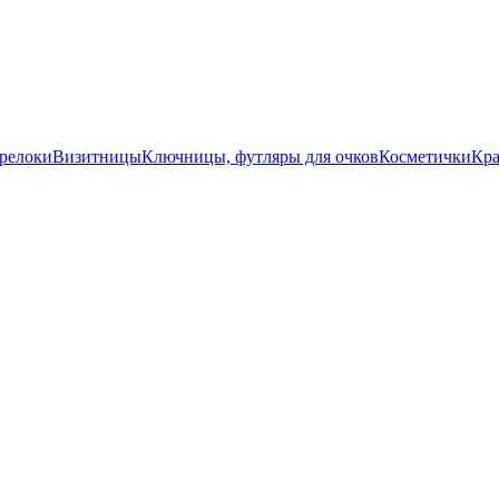
релоки
Визитницы
Ключницы, футляры для очков
Косметички
Кра