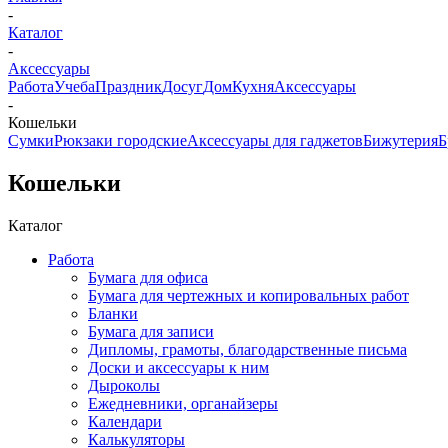
-
Каталог
-
Аксессуары
Работа
Учеба
Праздник
Досуг
Дом
Кухня
Аксессуары
-
Кошельки
Сумки
Рюкзаки городские
Аксессуары для гаджетов
Бижутерия
Б
Кошельки
Каталог
Работа
Бумага для офиса
Бумага для чертежных и копировальных работ
Бланки
Бумага для записи
Дипломы, грамоты, благодарственные письма
Доски и аксессуары к ним
Дыроколы
Ежедневники, органайзеры
Календари
Калькуляторы