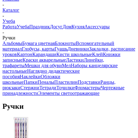
-
Каталог
-
Учеба
Работа
Учеба
Праздник
Досуг
Дом
Кухня
Аксессуары
-
Ручки
Альбомы
Бумага цветная
Блокноты
Вспомогательный
материал
Глобусы, карты
Гуашь
Дневники
Закладки, расписание
уроков
Картон
Карандаши
Кисти школьные
Клей
Книжки
записные
Краски акварельные
Ластики
Линейки,
трафареты
Мешки для обуви
Мел
Наборы канцелярские
настольные
Наглядно дидактические
пособия
Наклейки
Обложки
школьные
Папки
Пеналы
Пластилин
Подставки
Ранцы,
рюкзаки
Стержни
Тетради
Точилки
Фломастеры
Чертежные
принадлежности
Элементы светоотражающие
Ручки