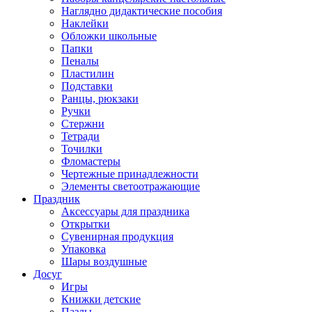
Наглядно дидактические пособия
Наклейки
Обложки школьные
Папки
Пеналы
Пластилин
Подставки
Ранцы, рюкзаки
Ручки
Стержни
Тетради
Точилки
Фломастеры
Чертежные принадлежности
Элементы светоотражающие
Праздник
Аксессуары для праздника
Открытки
Сувенирная продукция
Упаковка
Шары воздушные
Досуг
Игры
Книжки детские
Пазлы