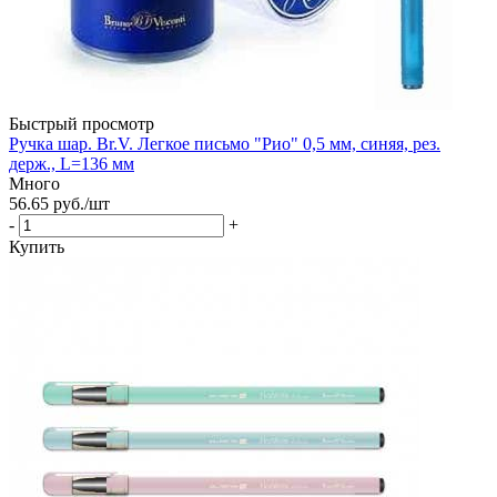
Быстрый просмотр
Ручка шар. Br.V. Легкое письмо "Рио" 0,5 мм, синяя, рез.
держ., L=136 мм
Много
56.65
руб.
/шт
-
+
Купить