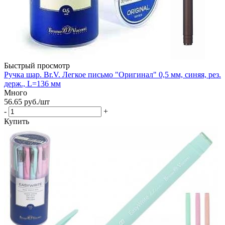
Быстрый просмотр
Ручка шар. Br.V. Легкое письмо "Оригинал" 0,5 мм, синяя, рез.
держ., L=136 мм
Много
56.65
руб.
/шт
-
+
Купить