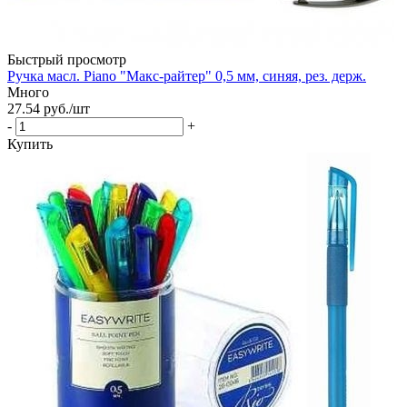
Быстрый просмотр
Ручка масл. Piano "Макс-райтер" 0,5 мм, синяя, рез. держ.
Много
27.54
руб.
/шт
-
+
Купить