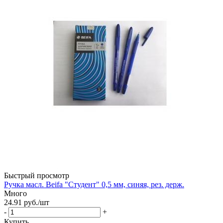
Быстрый просмотр
Ручка масл. Beifa "Студент" 0,5 мм, синяя, рез. держ.
Много
24.91
руб.
/шт
-
+
Купить