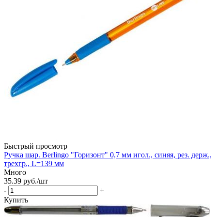
Быстрый просмотр
Ручка шар. Berlingo "Горизонт" 0,7 мм игол., синяя, рез. держ.,
трехгр., L=139 мм
Много
35.39
руб.
/шт
-
+
Купить