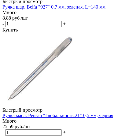
Быстрый просмотр
Ручка шар. Beifa "927" 0,7 мм, зеленая, L=140 мм
Много
8.88
руб.
/шт
-
+
Купить
Быстрый просмотр
Ручка масл. Pensan "Глобальность-21" 0,5 мм, черная
Много
25.59
руб.
/шт
-
+