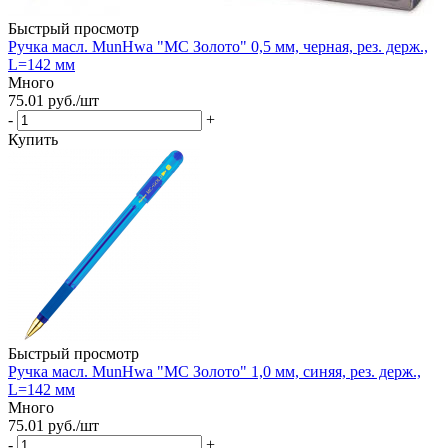
Быстрый просмотр
Ручка масл. MunHwa "MC Золото" 0,5 мм, черная, рез. держ.,
L=142 мм
Много
75.01
руб.
/шт
-
+
Купить
Быстрый просмотр
Ручка масл. MunHwa "MC Золото" 1,0 мм, синяя, рез. держ.,
L=142 мм
Много
75.01
руб.
/шт
-
+