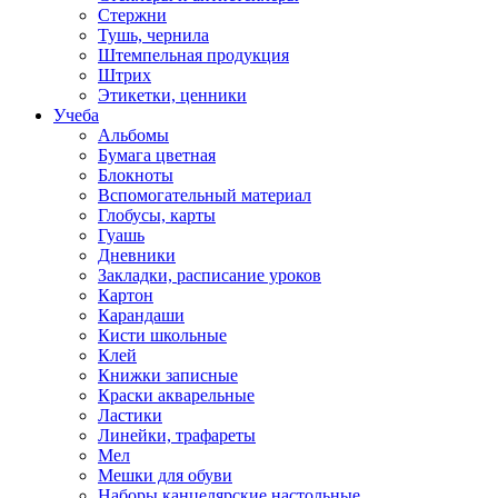
Стержни
Тушь, чернила
Штемпельная продукция
Штрих
Этикетки, ценники
Учеба
Альбомы
Бумага цветная
Блокноты
Вспомогательный материал
Глобусы, карты
Гуашь
Дневники
Закладки, расписание уроков
Картон
Карандаши
Кисти школьные
Клей
Книжки записные
Краски акварельные
Ластики
Линейки, трафареты
Мел
Мешки для обуви
Наборы канцелярские настольные