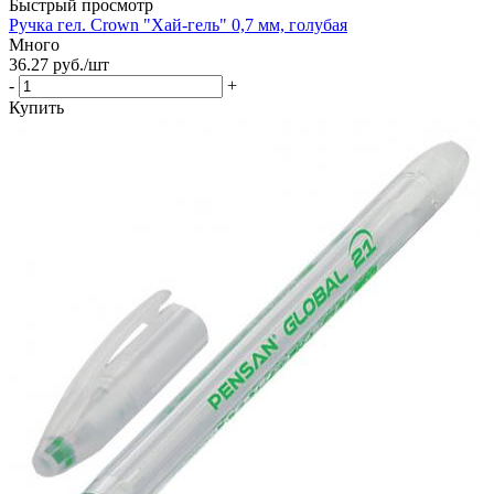
Быстрый просмотр
Ручка гел. Crown "Хай-гель" 0,7 мм, голубая
Много
36.27
руб.
/шт
-
+
Купить