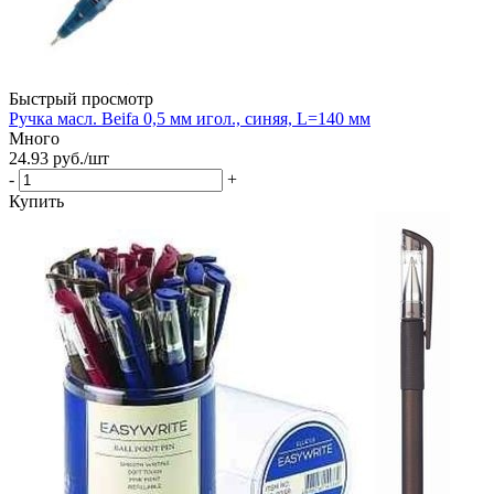
Быстрый просмотр
Ручка масл. Beifa 0,5 мм игол., синяя, L=140 мм
Много
24.93
руб.
/шт
-
+
Купить