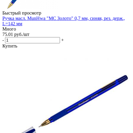
Быстрый просмотр
Ручка масл. MunHwa "MC Золото" 0,7 мм, синяя, рез. держ.,
L=142 мм
Много
75.01
руб.
/шт
-
+
Купить