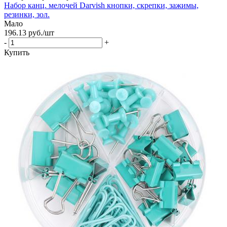
Набор канц. мелочей Darvish кнопки, скрепки, зажимы,
резинки, зол.
Мало
196.13
руб.
/шт
-
+
Купить