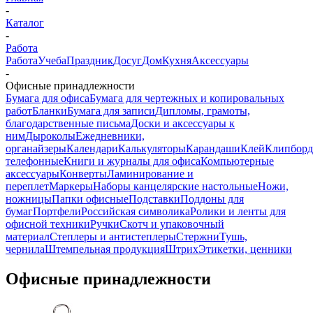
-
Каталог
-
Работа
Работа
Учеба
Праздник
Досуг
Дом
Кухня
Аксессуары
-
Офисные принадлежности
Бумага для офиса
Бумага для чертежных и копировальных
работ
Бланки
Бумага для записи
Дипломы, грамоты,
благодарственные письма
Доски и аксессуары к
ним
Дыроколы
Ежедневники,
органайзеры
Календари
Калькуляторы
Карандаши
Клей
Клипбор
телефонные
Книги и журналы для офиса
Компьютерные
аксессуары
Конверты
Ламинирование и
переплет
Маркеры
Наборы канцелярские настольные
Ножи,
ножницы
Папки офисные
Подставки
Поддоны для
бумаг
Портфели
Российская символика
Ролики и ленты для
офисной техники
Ручки
Скотч и упаковочный
материал
Степлеры и антистеплеры
Стержни
Тушь,
чернила
Штемпельная продукция
Штрих
Этикетки, ценники
Офисные принадлежности