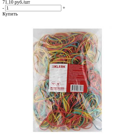
71.10
руб.
/шт
-
+
Купить