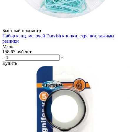
Быстрый просмотр
Набор канц. мелочей Darvish кнопки, скрепки, зажимы,
резинки
Мало
158.67
руб.
/шт
-
+
Купить