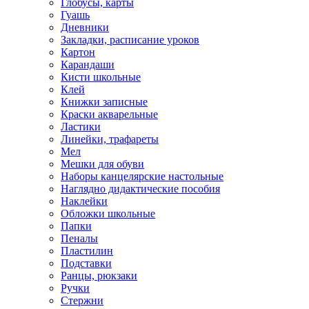
Глобусы, карты
Гуашь
Дневники
Закладки, расписание уроков
Картон
Карандаши
Кисти школьные
Клей
Книжки записные
Краски акварельные
Ластики
Линейки, трафареты
Мел
Мешки для обуви
Наборы канцелярские настольные
Наглядно дидактические пособия
Наклейки
Обложки школьные
Папки
Пеналы
Пластилин
Подставки
Ранцы, рюкзаки
Ручки
Стержни