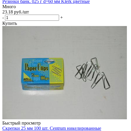
Резинки банк. 025 г d=60 мм Klerk цветные
Много
23.18
руб.
/шт
-
+
Купить
Быстрый просмотр
Скрепки 25 мм 100 шт. Centrum никелированные