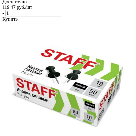
Достаточно
119.47
руб.
/шт
-
+
Купить