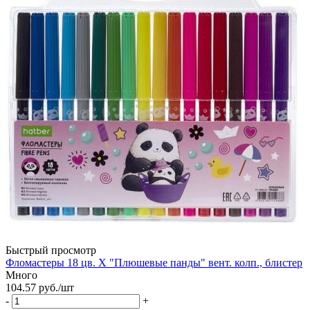
Быстрый просмотр
Фломастеры 18 цв. Х "Плюшевые панды" вент. колп., блистер
Много
104.57
руб.
/шт
-
+