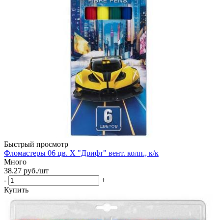
Быстрый просмотр
Фломастеры 06 цв. Х "Дрифт" вент. колп., к/к
Много
38.27
руб.
/шт
-
+
Купить