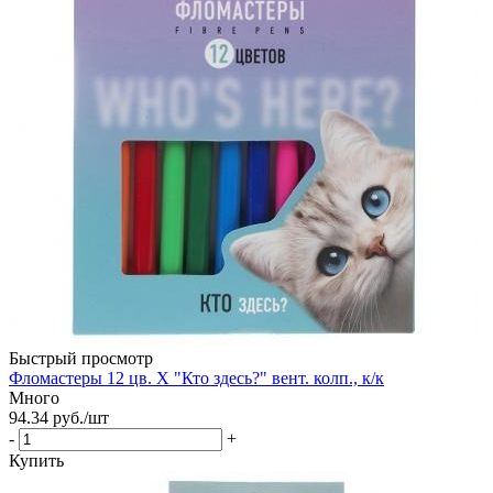
Быстрый просмотр
Фломастеры 12 цв. Х "Кто здесь?" вент. колп., к/к
Много
94.34
руб.
/шт
-
+
Купить