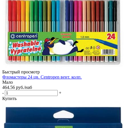
Быстрый просмотр
Фломастеры 24 цв. Centropen вент. колп.
Мало
464.56
руб.
/наб
-
+
Купить