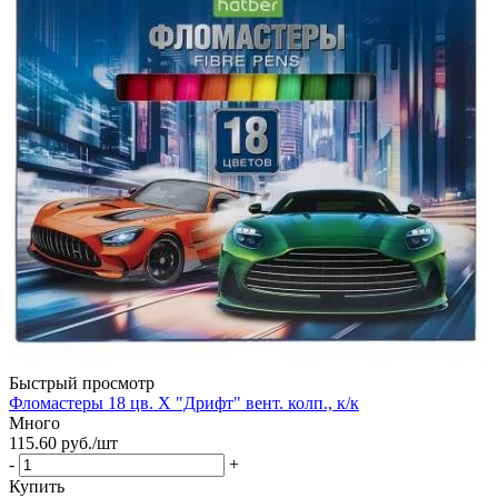
Быстрый просмотр
Фломастеры 18 цв. Х "Дрифт" вент. колп., к/к
Много
115.60
руб.
/шт
-
+
Купить