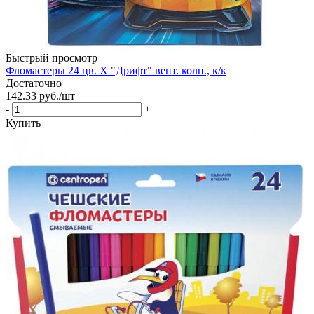
Быстрый просмотр
Фломастеры 24 цв. Х "Дрифт" вент. колп., к/к
Достаточно
142.33
руб.
/шт
-
+
Купить