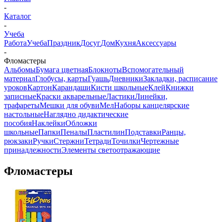
-
Каталог
-
Учеба
Работа
Учеба
Праздник
Досуг
Дом
Кухня
Аксессуары
-
Фломастеры
Альбомы
Бумага цветная
Блокноты
Вспомогательный
материал
Глобусы, карты
Гуашь
Дневники
Закладки, расписание
уроков
Картон
Карандаши
Кисти школьные
Клей
Книжки
записные
Краски акварельные
Ластики
Линейки,
трафареты
Мешки для обуви
Мел
Наборы канцелярские
настольные
Наглядно дидактические
пособия
Наклейки
Обложки
школьные
Папки
Пеналы
Пластилин
Подставки
Ранцы,
рюкзаки
Ручки
Стержни
Тетради
Точилки
Чертежные
принадлежности
Элементы светоотражающие
Фломастеры