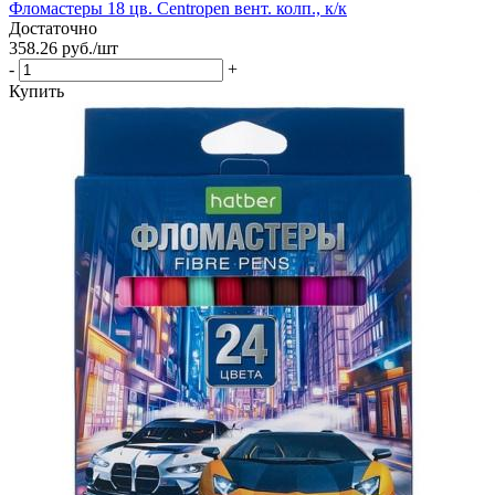
Фломастеры 18 цв. Centropen вент. колп., к/к
Достаточно
358.26
руб.
/шт
-
+
Купить