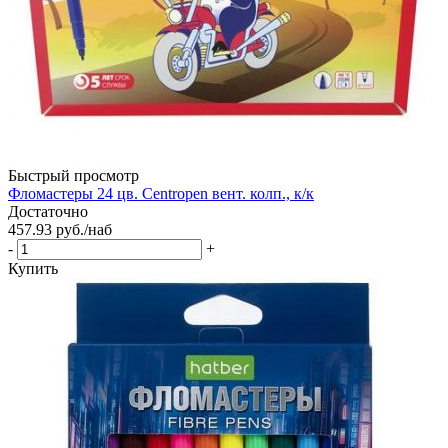
Быстрый просмотр
Фломастеры 24 цв. Centropen вент. колп., к/к
Достаточно
457.93
руб.
/наб
-
+
Купить