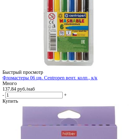
Быстрый просмотр
Фломастеры 06 цв. Centropen вент. колп., к/к
Много
137.84
руб.
/наб
-
+
Купить