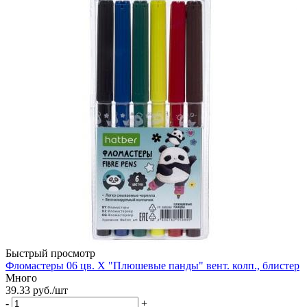
Быстрый просмотр
Фломастеры 06 цв. Х "Плюшевые панды" вент. колп., блистер
Много
39.33
руб.
/шт
-
+