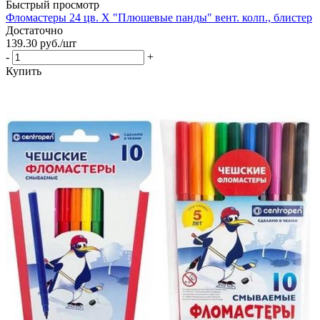
Быстрый просмотр
Фломастеры 24 цв. Х "Плюшевые панды" вент. колп., блистер
Достаточно
139.30
руб.
/шт
-
+
Купить