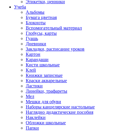
Этикетки, ценники
Учеба
Альбомы
Бумага цветная
Блокноты
Вспомогательный материал
Глобусы, карты
Гуашь
Дневники
Закладки, расписание уроков
Картон
Карандаши
Кисти школьные
Клей
Книжки записные
Краски акварельные
Ластики
Линейки, трафареты
Мел
Мешки для обуви
Наборы канцелярские настольные
Наглядно дидактические пособия
Наклейки
Обложки школьные
Папки