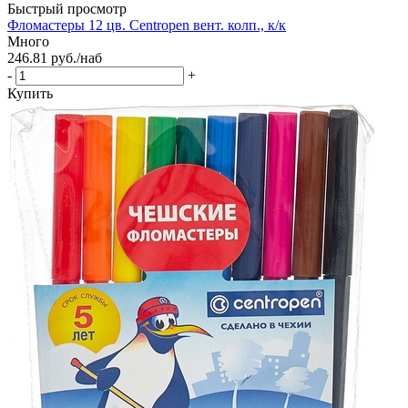
Быстрый просмотр
Фломастеры 12 цв. Centropen вент. колп., к/к
Много
246.81
руб.
/наб
-
+
Купить