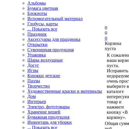
Альбомы
Бумага цветная
Блокноты
Вспомогательный материал
Глобусы, карты
0
... Показать все
0
Праздник
0
Аксессуары для праздника
Корзина
Открытки
пуста
Сувенирная продукция
Упаковка
К сожален
Шары воздушные
ваша корзи
Досуг
пуста.
Игры
Исправить 
Книжки детские
недоразум
Пазлы
очень прос
Творчество
выберите в
Художественные краски и материалы
каталоге
Дом
интересу
Интерьер
товар и
Электро, фототовары
нажмите
Хранение вещей
кнопку «В
Бумажная продукция
корзину».
Инвентарь для уборки
Общая сумм
... Показать все
руб.