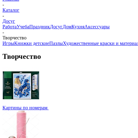
-
Каталог
-
Досуг
Работа
Учеба
Праздник
Досуг
Дом
Кухня
Аксессуары
-
Творчество
Игры
Книжки детские
Пазлы
Художественные краски и материа
Творчество
Картины по номерам