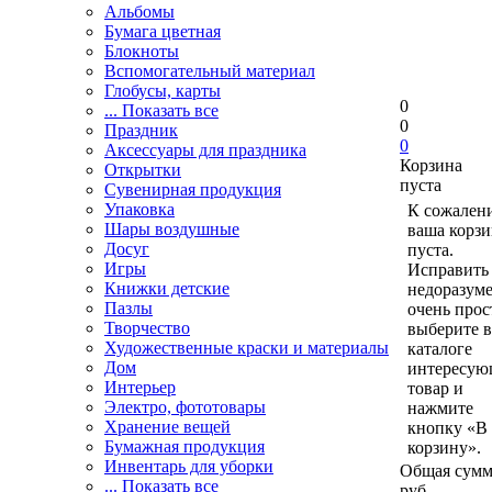
Альбомы
Бумага цветная
Блокноты
Вспомогательный материал
Глобусы, карты
0
... Показать все
0
Праздник
0
Аксессуары для праздника
Корзина
Открытки
пуста
Сувенирная продукция
Упаковка
К сожален
Шары воздушные
ваша корзи
Досуг
пуста.
Игры
Исправить 
Книжки детские
недоразум
Пазлы
очень прос
Творчество
выберите в
Художественные краски и материалы
каталоге
Дом
интересу
Интерьер
товар и
Электро, фототовары
нажмите
Хранение вещей
кнопку «В
Бумажная продукция
корзину».
Инвентарь для уборки
Общая сумм
... Показать все
руб.