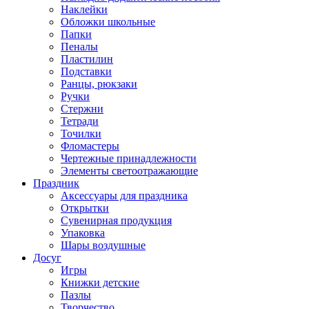
Наклейки
Обложки школьные
Папки
Пеналы
Пластилин
Подставки
Ранцы, рюкзаки
Ручки
Стержни
Тетради
Точилки
Фломастеры
Чертежные принадлежности
Элементы светоотражающие
Праздник
Аксессуары для праздника
Открытки
Сувенирная продукция
Упаковка
Шары воздушные
Досуг
Игры
Книжки детские
Пазлы
Творчество