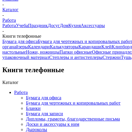
-
Каталог
-
Работа
Работа
Учеба
Праздник
Досуг
Дом
Кухня
Аксессуары
-
Книги телефонные
Бумага для офиса
Бумага для чертежных и копировальных рабо
органайзеры
Календари
Калькуляторы
Карандаши
Клей
Клипбор
настольные
Ножи, ножницы
Папки офисные
Офисные принадле
упаковочный материал
Степлеры и антистеплеры
Стержни
Тушь
Книги телефонные
Каталог
Работа
Бумага для офиса
Бумага для чертежных и копировальных работ
Бланки
Бумага для записи
Дипломы, грамоты, благодарственные письма
Доски и аксессуары к ним
Дыроколы