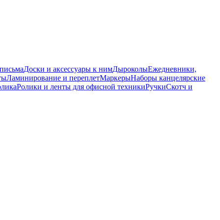
 письма
Доски и аксессуары к ним
Дыроколы
Ежедневники,
ты
Ламинирование и переплет
Маркеры
Наборы канцелярские
олика
Ролики и ленты для офисной техники
Ручки
Скотч и