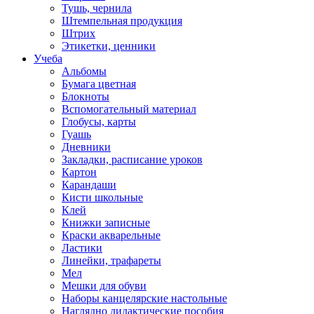
Тушь, чернила
Штемпельная продукция
Штрих
Этикетки, ценники
Учеба
Альбомы
Бумага цветная
Блокноты
Вспомогательный материал
Глобусы, карты
Гуашь
Дневники
Закладки, расписание уроков
Картон
Карандаши
Кисти школьные
Клей
Книжки записные
Краски акварельные
Ластики
Линейки, трафареты
Мел
Мешки для обуви
Наборы канцелярские настольные
Наглядно дидактические пособия