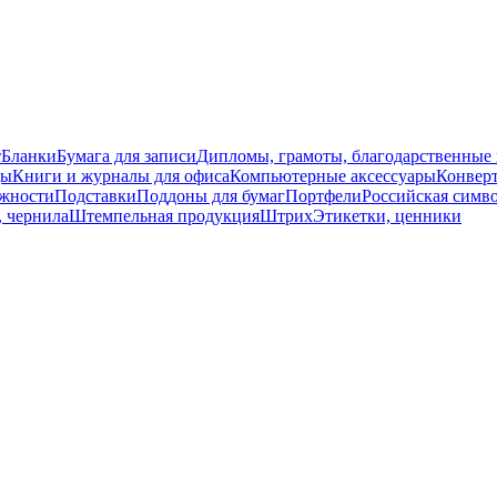
т
Бланки
Бумага для записи
Дипломы, грамоты, благодарственные
ды
Книги и журналы для офиса
Компьютерные аксессуары
Конвер
жности
Подставки
Поддоны для бумаг
Портфели
Российская симв
, чернила
Штемпельная продукция
Штрих
Этикетки, ценники