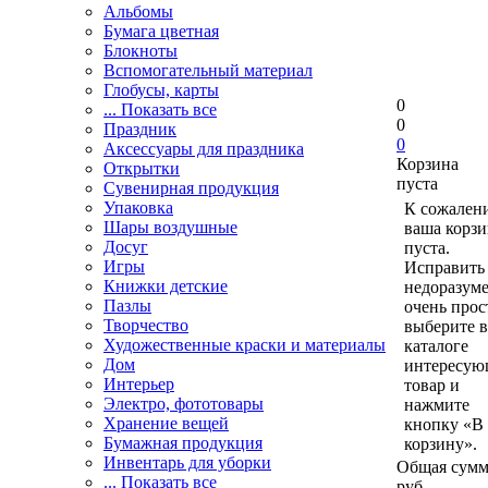
Альбомы
Бумага цветная
Блокноты
Вспомогательный материал
Глобусы, карты
0
... Показать все
0
Праздник
0
Аксессуары для праздника
Корзина
Открытки
пуста
Сувенирная продукция
Упаковка
К сожален
Шары воздушные
ваша корзи
Досуг
пуста.
Игры
Исправить 
Книжки детские
недоразум
Пазлы
очень прос
Творчество
выберите в
Художественные краски и материалы
каталоге
Дом
интересу
Интерьер
товар и
Электро, фототовары
нажмите
Хранение вещей
кнопку «В
Бумажная продукция
корзину».
Инвентарь для уборки
Общая сумм
... Показать все
руб.