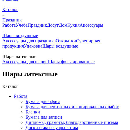
-
Каталог
-
Праздник
Работа
Учеба
Праздник
Досуг
Дом
Кухня
Аксессуары
-
Шары воздушные
Аксессуары для праздника
Открытки
Сувенирная
продукция
Упаковка
Шары воздушные
-
Шары латексные
Аксессуары для шаров
Шары фольгированные
Шары латексные
Каталог
Работа
Бумага для офиса
Бумага для чертежных и копировальных работ
Бланки
Бумага для записи
Дипломы, грамоты, благодарственные письма
Доски и аксессуары к ним