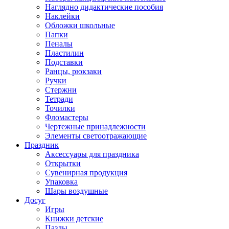
Наглядно дидактические пособия
Наклейки
Обложки школьные
Папки
Пеналы
Пластилин
Подставки
Ранцы, рюкзаки
Ручки
Стержни
Тетради
Точилки
Фломастеры
Чертежные принадлежности
Элементы светоотражающие
Праздник
Аксессуары для праздника
Открытки
Сувенирная продукция
Упаковка
Шары воздушные
Досуг
Игры
Книжки детские
Пазлы