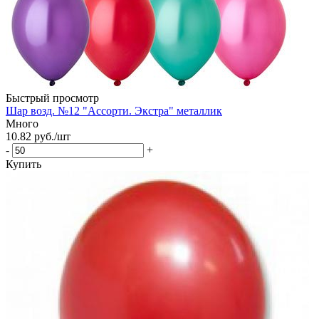
Быстрый просмотр
Шар возд. №12 "Ассорти. Экстра" металлик
Много
10.82
руб.
/шт
-
+
Купить