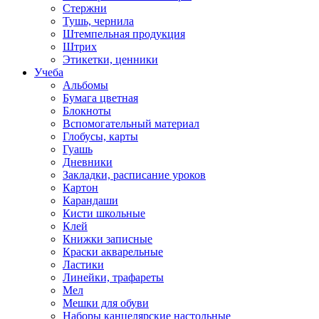
Стержни
Тушь, чернила
Штемпельная продукция
Штрих
Этикетки, ценники
Учеба
Альбомы
Бумага цветная
Блокноты
Вспомогательный материал
Глобусы, карты
Гуашь
Дневники
Закладки, расписание уроков
Картон
Карандаши
Кисти школьные
Клей
Книжки записные
Краски акварельные
Ластики
Линейки, трафареты
Мел
Мешки для обуви
Наборы канцелярские настольные