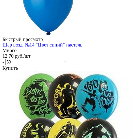
Быстрый просмотр
Шар возд. №14 "Цвет синий" пастель
Много
12.70
руб.
/шт
-
+
Купить