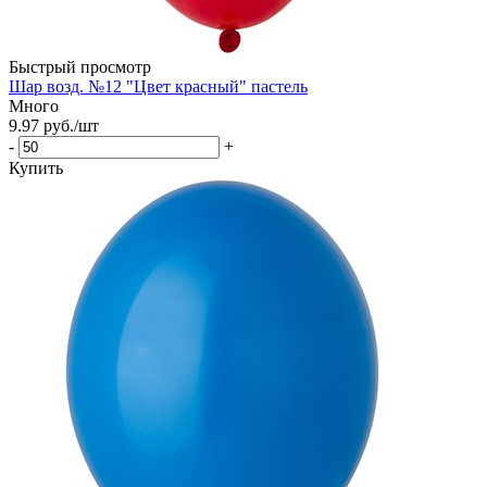
Быстрый просмотр
Шар возд. №12 "Цвет красный" пастель
Много
9.97
руб.
/шт
-
+
Купить