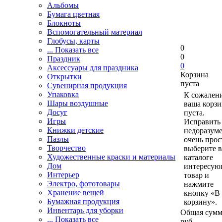
Альбомы
Бумага цветная
Блокноты
Вспомогательный материал
Глобусы, карты
0
... Показать все
0
Праздник
0
Аксессуары для праздника
Корзина
Открытки
пуста
Сувенирная продукция
Упаковка
К сожален
Шары воздушные
ваша корзи
Досуг
пуста.
Игры
Исправить 
Книжки детские
недоразум
Пазлы
очень прос
Творчество
выберите в
Художественные краски и материалы
каталоге
Дом
интересу
Интерьер
товар и
Электро, фототовары
нажмите
Хранение вещей
кнопку «В
Бумажная продукция
корзину».
Инвентарь для уборки
Общая сумм
... Показать все
руб.