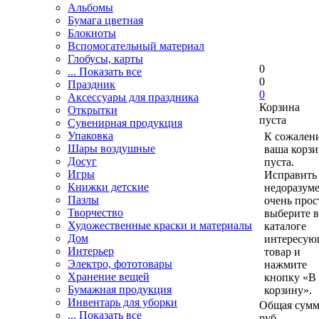
Альбомы
Бумага цветная
Блокноты
Вспомогательный материал
Глобусы, карты
0
... Показать все
0
Праздник
0
Аксессуары для праздника
Корзина
Открытки
пуста
Сувенирная продукция
Упаковка
К сожален
Шары воздушные
ваша корзи
Досуг
пуста.
Игры
Исправить 
Книжки детские
недоразум
Пазлы
очень прос
Творчество
выберите в
Художественные краски и материалы
каталоге
Дом
интересу
Интерьер
товар и
Электро, фототовары
нажмите
Хранение вещей
кнопку «В
Бумажная продукция
корзину».
Инвентарь для уборки
Общая сумм
... Показать все
руб.