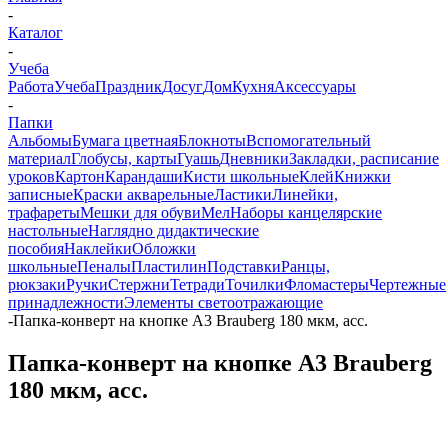
-
Каталог
-
Учеба
Работа
Учеба
Праздник
Досуг
Дом
Кухня
Аксессуары
-
Папки
Альбомы
Бумага цветная
Блокноты
Вспомогательный
материал
Глобусы, карты
Гуашь
Дневники
Закладки, расписание
уроков
Картон
Карандаши
Кисти школьные
Клей
Книжки
записные
Краски акварельные
Ластики
Линейки,
трафареты
Мешки для обуви
Мел
Наборы канцелярские
настольные
Наглядно дидактические
пособия
Наклейки
Обложки
школьные
Пеналы
Пластилин
Подставки
Ранцы,
рюкзаки
Ручки
Стержни
Тетради
Точилки
Фломастеры
Чертежные
принадлежности
Элементы светоотражающие
-
Папка-конверт на кнопке А3 Brauberg 180 мкм, асс.
Папка-конверт на кнопке А3 Brauberg
180 мкм, асс.