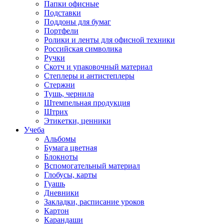
Папки офисные
Подставки
Поддоны для бумаг
Портфели
Ролики и ленты для офисной техники
Российская символика
Ручки
Скотч и упаковочный материал
Степлеры и антистеплеры
Стержни
Тушь, чернила
Штемпельная продукция
Штрих
Этикетки, ценники
Учеба
Альбомы
Бумага цветная
Блокноты
Вспомогательный материал
Глобусы, карты
Гуашь
Дневники
Закладки, расписание уроков
Картон
Карандаши