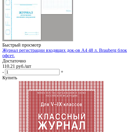
Быстрый просмотр
Журнал регистрации входящих док-ов А4 48 л. Brauberg блок
офсет.
Достаточно
110.21
руб.
/шт
-
+
Купить