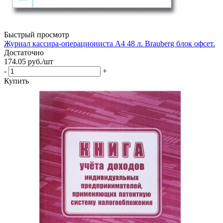
Быстрый просмотр
Журнал кассира-операциониста А4 48 л. Brauberg блок офсет.
Достаточно
174.05
руб.
/шт
-
+
Купить