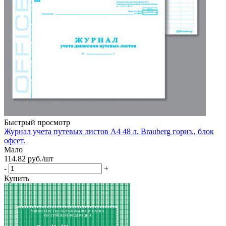
Быстрый просмотр
Журнал учета путевых листов А4 48 л. Brauberg гориз., блок
офсет.
Мало
114.82
руб.
/шт
-
+
Купить