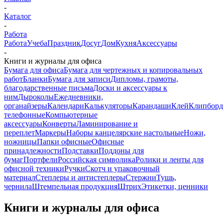
-
Каталог
-
Работа
Работа
Учеба
Праздник
Досуг
Дом
Кухня
Аксессуары
-
Книги и журналы для офиса
Бумага для офиса
Бумага для чертежных и копировальных
работ
Бланки
Бумага для записи
Дипломы, грамоты,
благодарственные письма
Доски и аксессуары к
ним
Дыроколы
Ежедневники,
органайзеры
Календари
Калькуляторы
Карандаши
Клей
Клипбор
телефонные
Компьютерные
аксессуары
Конверты
Ламинирование и
переплет
Маркеры
Наборы канцелярские настольные
Ножи,
ножницы
Папки офисные
Офисные
принадлежности
Подставки
Поддоны для
бумаг
Портфели
Российская символика
Ролики и ленты для
офисной техники
Ручки
Скотч и упаковочный
материал
Степлеры и антистеплеры
Стержни
Тушь,
чернила
Штемпельная продукция
Штрих
Этикетки, ценники
Книги и журналы для офиса