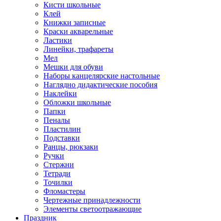
Кисти школьные
Клей
Книжки записные
Краски акварельные
Ластики
Линейки, трафареты
Мел
Мешки для обуви
Наборы канцелярские настольные
Наглядно дидактические пособия
Наклейки
Обложки школьные
Папки
Пеналы
Пластилин
Подставки
Ранцы, рюкзаки
Ручки
Стержни
Тетради
Точилки
Фломастеры
Чертежные принадлежности
Элементы светоотражающие
Праздник