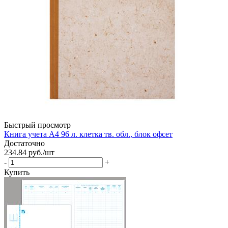
Быстрый просмотр
Книга учета А4 96 л. клетка тв. обл., блок офсет
Достаточно
234.84
руб.
/шт
-
+
Купить