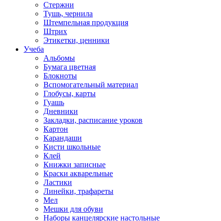
Стержни
Тушь, чернила
Штемпельная продукция
Штрих
Этикетки, ценники
Учеба
Альбомы
Бумага цветная
Блокноты
Вспомогательный материал
Глобусы, карты
Гуашь
Дневники
Закладки, расписание уроков
Картон
Карандаши
Кисти школьные
Клей
Книжки записные
Краски акварельные
Ластики
Линейки, трафареты
Мел
Мешки для обуви
Наборы канцелярские настольные