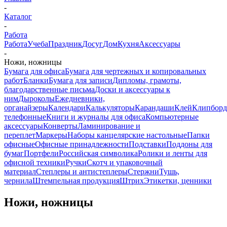
-
Каталог
-
Работа
Работа
Учеба
Праздник
Досуг
Дом
Кухня
Аксессуары
-
Ножи, ножницы
Бумага для офиса
Бумага для чертежных и копировальных
работ
Бланки
Бумага для записи
Дипломы, грамоты,
благодарственные письма
Доски и аксессуары к
ним
Дыроколы
Ежедневники,
органайзеры
Календари
Калькуляторы
Карандаши
Клей
Клипбор
телефонные
Книги и журналы для офиса
Компьютерные
аксессуары
Конверты
Ламинирование и
переплет
Маркеры
Наборы канцелярские настольные
Папки
офисные
Офисные принадлежности
Подставки
Поддоны для
бумаг
Портфели
Российская символика
Ролики и ленты для
офисной техники
Ручки
Скотч и упаковочный
материал
Степлеры и антистеплеры
Стержни
Тушь,
чернила
Штемпельная продукция
Штрих
Этикетки, ценники
Ножи, ножницы