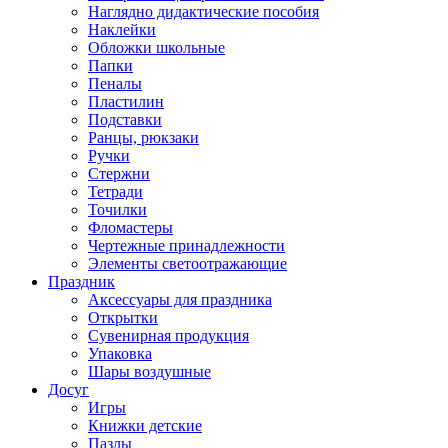
Наглядно дидактические пособия
Наклейки
Обложки школьные
Папки
Пеналы
Пластилин
Подставки
Ранцы, рюкзаки
Ручки
Стержни
Тетради
Точилки
Фломастеры
Чертежные принадлежности
Элементы светоотражающие
Праздник
Аксессуары для праздника
Открытки
Сувенирная продукция
Упаковка
Шары воздушные
Досуг
Игры
Книжки детские
Пазлы