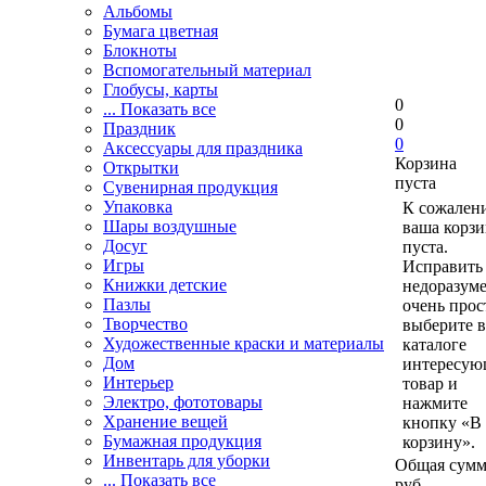
Альбомы
Бумага цветная
Блокноты
Вспомогательный материал
Глобусы, карты
0
... Показать все
0
Праздник
0
Аксессуары для праздника
Корзина
Открытки
пуста
Сувенирная продукция
Упаковка
К сожален
Шары воздушные
ваша корзи
Досуг
пуста.
Игры
Исправить 
Книжки детские
недоразум
Пазлы
очень прос
Творчество
выберите в
Художественные краски и материалы
каталоге
Дом
интересу
Интерьер
товар и
Электро, фототовары
нажмите
Хранение вещей
кнопку «В
Бумажная продукция
корзину».
Инвентарь для уборки
Общая сумм
... Показать все
руб.