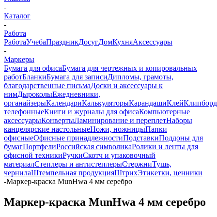
-
Каталог
-
Работа
Работа
Учеба
Праздник
Досуг
Дом
Кухня
Аксессуары
-
Маркеры
Бумага для офиса
Бумага для чертежных и копировальных
работ
Бланки
Бумага для записи
Дипломы, грамоты,
благодарственные письма
Доски и аксессуары к
ним
Дыроколы
Ежедневники,
органайзеры
Календари
Калькуляторы
Карандаши
Клей
Клипбор
телефонные
Книги и журналы для офиса
Компьютерные
аксессуары
Конверты
Ламинирование и переплет
Наборы
канцелярские настольные
Ножи, ножницы
Папки
офисные
Офисные принадлежности
Подставки
Поддоны для
бумаг
Портфели
Российская символика
Ролики и ленты для
офисной техники
Ручки
Скотч и упаковочный
материал
Степлеры и антистеплеры
Стержни
Тушь,
чернила
Штемпельная продукция
Штрих
Этикетки, ценники
-
Маркер-краска MunHwa 4 мм серебро
Маркер-краска MunHwa 4 мм серебро