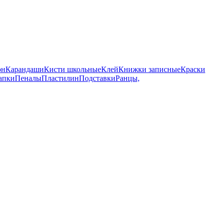
он
Карандаши
Кисти школьные
Клей
Книжки записные
Краски
апки
Пеналы
Пластилин
Подставки
Ранцы,