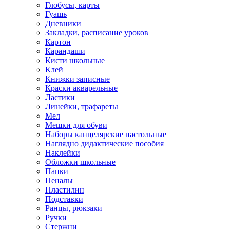
Глобусы, карты
Гуашь
Дневники
Закладки, расписание уроков
Картон
Карандаши
Кисти школьные
Клей
Книжки записные
Краски акварельные
Ластики
Линейки, трафареты
Мел
Мешки для обуви
Наборы канцелярские настольные
Наглядно дидактические пособия
Наклейки
Обложки школьные
Папки
Пеналы
Пластилин
Подставки
Ранцы, рюкзаки
Ручки
Стержни