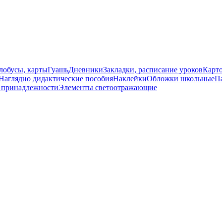
лобусы, карты
Гуашь
Дневники
Закладки, расписание уроков
Карт
Наглядно дидактические пособия
Наклейки
Обложки школьные
П
 принадлежности
Элементы светоотражающие