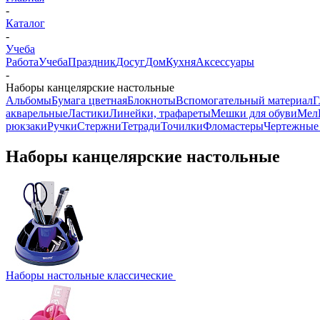
-
Каталог
-
Учеба
Работа
Учеба
Праздник
Досуг
Дом
Кухня
Аксессуары
-
Наборы канцелярские настольные
Альбомы
Бумага цветная
Блокноты
Вспомогательный материал
Г
акварельные
Ластики
Линейки, трафареты
Мешки для обуви
Мел
рюкзаки
Ручки
Стержни
Тетради
Точилки
Фломастеры
Чертежные
Наборы канцелярские настольные
Наборы настольные классические