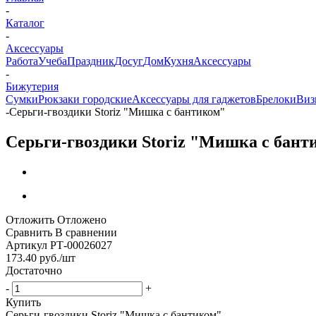
-
Каталог
-
Аксессуары
Работа
Учеба
Праздник
Досуг
Дом
Кухня
Аксессуары
-
Бижутерия
Сумки
Рюкзаки городские
Аксессуары для гаджетов
Брелоки
Виз
-
Серьги-гвоздики Storiz "Мишка с бантиком"
Серьги-гвоздики Storiz "Мишка с бант
Отложить
Отложено
Сравнить
В сравнении
Артикул
РТ-00026027
173.40
руб.
/шт
Достаточно
-
+
Купить
Серьги-гвоздики Storiz "Мишка с бантиком"