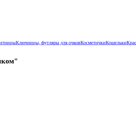
итницы
Ключницы, футляры для очков
Косметички
Кошельки
Крас
иком"