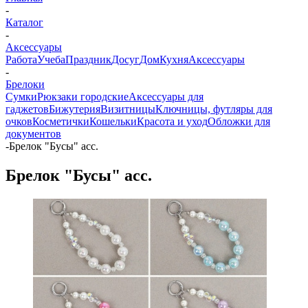
-
Каталог
-
Аксессуары
Работа
Учеба
Праздник
Досуг
Дом
Кухня
Аксессуары
-
Брелоки
Сумки
Рюкзаки городские
Аксессуары для
гаджетов
Бижутерия
Визитницы
Ключницы, футляры для
очков
Косметички
Кошельки
Красота и уход
Обложки для
документов
-
Брелок "Бусы" асс.
Брелок "Бусы" асс.