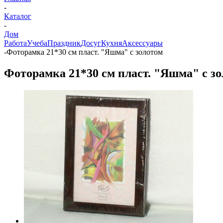
-
Каталог
-
Дом
Работа
Учеба
Праздник
Досуг
Кухня
Аксессуары
-
Фоторамка 21*30 см пласт. "Яшма" с золотом
Фоторамка 21*30 см пласт. "Яшма" с з