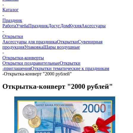
-
Каталог
-
Праздник
Работа
Учеба
Праздник
Досуг
Дом
Кухня
Аксессуары
-
Открытки
Аксессуары для праздника
Открытки
Сувенирная
продукция
Упаковка
Шары воздушные
-
Открытки-конверты
Открытки поздравительные
Открытки
-приглашения
Открытки тематические к праздникам
-
Открытка-конверт "2000 рублей"
Открытка-конверт "2000 рублей"