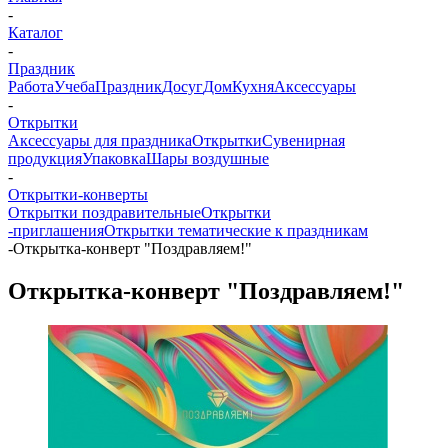
-
Каталог
-
Праздник
Работа
Учеба
Праздник
Досуг
Дом
Кухня
Аксессуары
-
Открытки
Аксессуары для праздника
Открытки
Сувенирная
продукция
Упаковка
Шары воздушные
-
Открытки-конверты
Открытки поздравительные
Открытки
-приглашения
Открытки тематические к праздникам
-
Открытка-конверт "Поздравляем!"
Открытка-конверт "Поздравляем!"