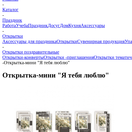
-
Каталог
-
Праздник
Работа
Учеба
Праздник
Досуг
Дом
Кухня
Аксессуары
-
Открытки
Аксессуары для праздника
Открытки
Сувенирная продукция
Упа
-
Открытки поздравительные
Открытки-конверты
Открытки -приглашения
Открытки тематич
-
Открытка-мини "Я тебя люблю"
Открытка-мини "Я тебя люблю"