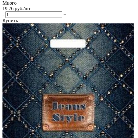
Много
19.76
руб.
/шт
-
+
Купить