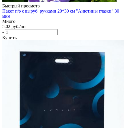
Быстрый просмотр
Пакет п/э с выруб. ручками 20*30 см "Анютины глазки" 30
мкм
Много
5.02
руб.
/шт
-
+
Купить