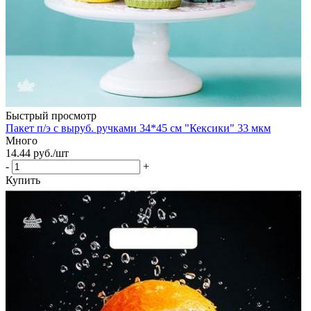
Быстрый просмотр
Пакет п/э с выруб. ручками 34*45 см "Кексики" 33 мкм
Много
14.44
руб.
/шт
-
+
Купить