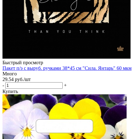
Быстрый просмотр
Пакет п/э с выруб. ручками 38*45 см "Сила. Янтарь" 60 мкм
Много
29.54
руб.
/шт
-
+
Купить