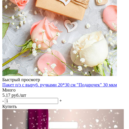
Быстрый просмотр
Пакет п/э с выруб. ручками 20*30 см "Подарочек" 30 мкм
Много
5.17
руб.
/шт
-
+
Купить