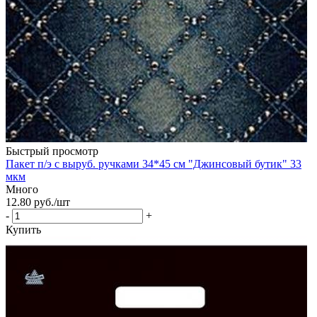
Быстрый просмотр
Пакет п/э с выруб. ручками 34*45 см "Джинсовый бутик" 33
мкм
Много
12.80
руб.
/шт
-
+
Купить