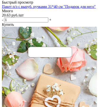
Быстрый просмотр
Пакет п/э с выруб. ручками 31*40 см "Подарок для него"
Много
20.63
руб.
/шт
-
+
Купить