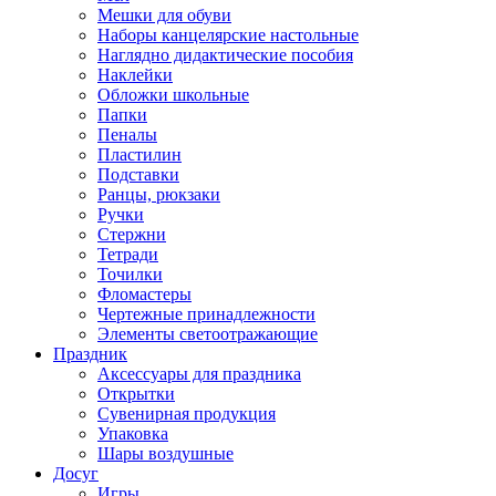
Мешки для обуви
Наборы канцелярские настольные
Наглядно дидактические пособия
Наклейки
Обложки школьные
Папки
Пеналы
Пластилин
Подставки
Ранцы, рюкзаки
Ручки
Стержни
Тетради
Точилки
Фломастеры
Чертежные принадлежности
Элементы светоотражающие
Праздник
Аксессуары для праздника
Открытки
Сувенирная продукция
Упаковка
Шары воздушные
Досуг
Игры