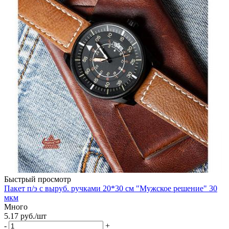
Быстрый просмотр
Пакет п/э с выруб. ручками 20*30 см "Мужское решение" 30
мкм
Много
5.17
руб.
/шт
-
+