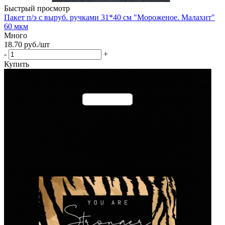
Быстрый просмотр
Пакет п/э с выруб. ручками 31*40 см "Мороженое. Малахит"
60 мкм
Много
18.70
руб.
/шт
-
+
Купить