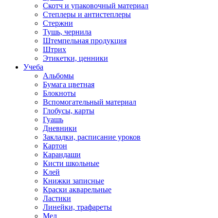
Скотч и упаковочный материал
Степлеры и антистеплеры
Стержни
Тушь, чернила
Штемпельная продукция
Штрих
Этикетки, ценники
Учеба
Альбомы
Бумага цветная
Блокноты
Вспомогательный материал
Глобусы, карты
Гуашь
Дневники
Закладки, расписание уроков
Картон
Карандаши
Кисти школьные
Клей
Книжки записные
Краски акварельные
Ластики
Линейки, трафареты
Мел