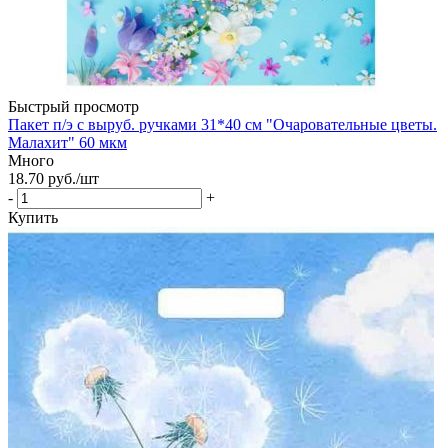
Быстрый просмотр
Пакет п/э с выруб. ручками 31*40 см "Очаровательные цветы.
Малахит" 60 мкм
Много
18.70
руб.
/шт
-
+
Купить