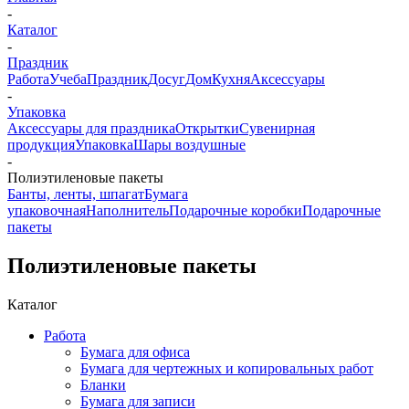
-
Каталог
-
Праздник
Работа
Учеба
Праздник
Досуг
Дом
Кухня
Аксессуары
-
Упаковка
Аксессуары для праздника
Открытки
Сувенирная
продукция
Упаковка
Шары воздушные
-
Полиэтиленовые пакеты
Банты, ленты, шпагат
Бумага
упаковочная
Наполнитель
Подарочные коробки
Подарочные
пакеты
Полиэтиленовые пакеты
Каталог
Работа
Бумага для офиса
Бумага для чертежных и копировальных работ
Бланки
Бумага для записи