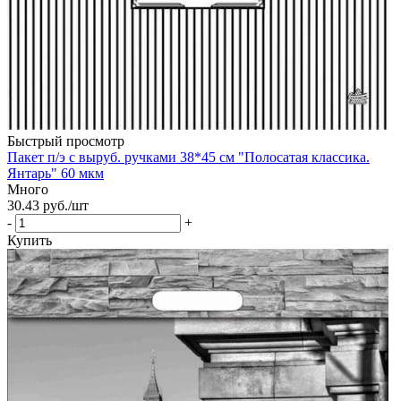
Быстрый просмотр
Пакет п/э с выруб. ручками 38*45 см "Полосатая классика.
Янтарь" 60 мкм
Много
30.43
руб.
/шт
-
+
Купить