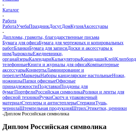
-
Каталог
-
Работа
Работа
Учеба
Праздник
Досуг
Дом
Кухня
Аксессуары
-
Дипломы, грамоты, благодарственные письма
Бумага для офиса
Бумага для чертежных и копировальных
работ
Бланки
Бумага для записи
Доски и аксессуары к
ним
Дыроколы
Ежедневники,
органайзеры
Календари
Калькуляторы
Карандаши
Клей
Клипбор
телефонные
Книги и журналы для офиса
Компьютерные
аксессуары
Конверты
Ламинирование и
переплет
Маркеры
Наборы канцелярские настольные
Ножи,
ножницы
Папки офисные
Офисные
принадлежности
Подставки
Поддоны для
бумаг
Портфели
Российская символика
Ролики и ленты для
офисной техники
Ручки
Скотч и упаковочный
материал
Степлеры и антистеплеры
Стержни
Тушь,
чернила
Штемпельная продукция
Штрих
Этикетки, ценники
-
Диплом Российская символика
Диплом Российская символика