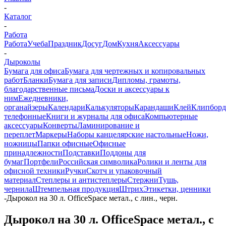
-
Каталог
-
Работа
Работа
Учеба
Праздник
Досуг
Дом
Кухня
Аксессуары
-
Дыроколы
Бумага для офиса
Бумага для чертежных и копировальных
работ
Бланки
Бумага для записи
Дипломы, грамоты,
благодарственные письма
Доски и аксессуары к
ним
Ежедневники,
органайзеры
Календари
Калькуляторы
Карандаши
Клей
Клипбор
телефонные
Книги и журналы для офиса
Компьютерные
аксессуары
Конверты
Ламинирование и
переплет
Маркеры
Наборы канцелярские настольные
Ножи,
ножницы
Папки офисные
Офисные
принадлежности
Подставки
Поддоны для
бумаг
Портфели
Российская символика
Ролики и ленты для
офисной техники
Ручки
Скотч и упаковочный
материал
Степлеры и антистеплеры
Стержни
Тушь,
чернила
Штемпельная продукция
Штрих
Этикетки, ценники
-
Дырокол на 30 л. OfficeSpace метал., с лин., черн.
Дырокол на 30 л. OfficeSpace метал., с