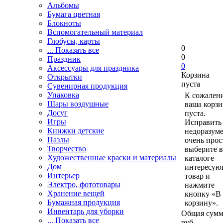
Альбомы
Бумага цветная
Блокноты
Вспомогательный материал
Глобусы, карты
0
... Показать все
0
Праздник
0
Аксессуары для праздника
Корзина
Открытки
пуста
Сувенирная продукция
Упаковка
К сожален
Шары воздушные
ваша корзи
Досуг
пуста.
Игры
Исправить 
Книжки детские
недоразум
Пазлы
очень прос
Творчество
выберите в
Художественные краски и материалы
каталоге
Дом
интересу
Интерьер
товар и
Электро, фототовары
нажмите
Хранение вещей
кнопку «В
Бумажная продукция
корзину».
Инвентарь для уборки
Общая сумм
... Показать все
руб.