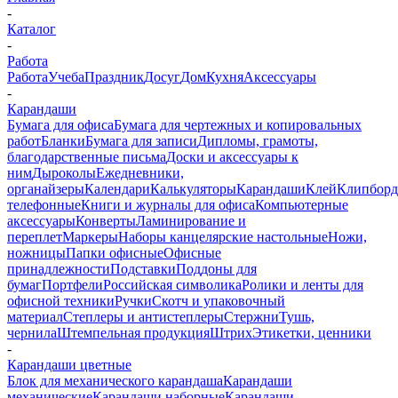
-
Каталог
-
Работа
Работа
Учеба
Праздник
Досуг
Дом
Кухня
Аксессуары
-
Карандаши
Бумага для офиса
Бумага для чертежных и копировальных
работ
Бланки
Бумага для записи
Дипломы, грамоты,
благодарственные письма
Доски и аксессуары к
ним
Дыроколы
Ежедневники,
органайзеры
Календари
Калькуляторы
Карандаши
Клей
Клипбор
телефонные
Книги и журналы для офиса
Компьютерные
аксессуары
Конверты
Ламинирование и
переплет
Маркеры
Наборы канцелярские настольные
Ножи,
ножницы
Папки офисные
Офисные
принадлежности
Подставки
Поддоны для
бумаг
Портфели
Российская символика
Ролики и ленты для
офисной техники
Ручки
Скотч и упаковочный
материал
Степлеры и антистеплеры
Стержни
Тушь,
чернила
Штемпельная продукция
Штрих
Этикетки, ценники
-
Карандаши цветные
Блок для механического карандаша
Карандаши
механические
Карандаши наборные
Карандаши