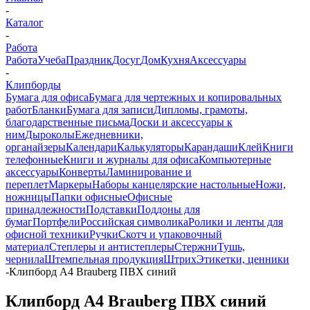
-
Каталог
-
Работа
Работа
Учеба
Праздник
Досуг
Дом
Кухня
Аксессуары
-
Клипборды
Бумага для офиса
Бумага для чертежных и копировальных
работ
Бланки
Бумага для записи
Дипломы, грамоты,
благодарственные письма
Доски и аксессуары к
ним
Дыроколы
Ежедневники,
органайзеры
Календари
Калькуляторы
Карандаши
Клей
Книги
телефонные
Книги и журналы для офиса
Компьютерные
аксессуары
Конверты
Ламинирование и
переплет
Маркеры
Наборы канцелярские настольные
Ножи,
ножницы
Папки офисные
Офисные
принадлежности
Подставки
Поддоны для
бумаг
Портфели
Российская символика
Ролики и ленты для
офисной техники
Ручки
Скотч и упаковочный
материал
Степлеры и антистеплеры
Стержни
Тушь,
чернила
Штемпельная продукция
Штрих
Этикетки, ценники
-
Клипборд А4 Brauberg ПВХ синий
Клипборд А4 Brauberg ПВХ синий