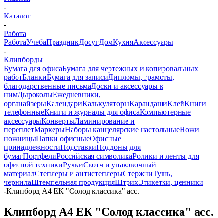
-
Каталог
-
Работа
Работа
Учеба
Праздник
Досуг
Дом
Кухня
Аксессуары
-
Клипборды
Бумага для офиса
Бумага для чертежных и копировальных
работ
Бланки
Бумага для записи
Дипломы, грамоты,
благодарственные письма
Доски и аксессуары к
ним
Дыроколы
Ежедневники,
органайзеры
Календари
Калькуляторы
Карандаши
Клей
Книги
телефонные
Книги и журналы для офиса
Компьютерные
аксессуары
Конверты
Ламинирование и
переплет
Маркеры
Наборы канцелярские настольные
Ножи,
ножницы
Папки офисные
Офисные
принадлежности
Подставки
Поддоны для
бумаг
Портфели
Российская символика
Ролики и ленты для
офисной техники
Ручки
Скотч и упаковочный
материал
Степлеры и антистеплеры
Стержни
Тушь,
чернила
Штемпельная продукция
Штрих
Этикетки, ценники
-
Клипборд А4 ЕК "Солод классика" асс.
Клипборд А4 ЕК "Солод классика" асс.