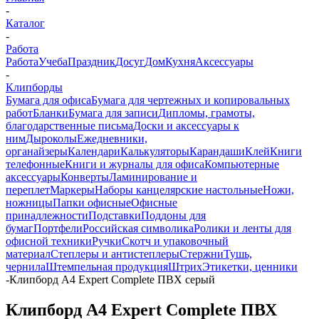
-
Каталог
-
Работа
Работа
Учеба
Праздник
Досуг
Дом
Кухня
Аксессуары
-
Клипборды
Бумага для офиса
Бумага для чертежных и копировальных
работ
Бланки
Бумага для записи
Дипломы, грамоты,
благодарственные письма
Доски и аксессуары к
ним
Дыроколы
Ежедневники,
органайзеры
Календари
Калькуляторы
Карандаши
Клей
Книги
телефонные
Книги и журналы для офиса
Компьютерные
аксессуары
Конверты
Ламинирование и
переплет
Маркеры
Наборы канцелярские настольные
Ножи,
ножницы
Папки офисные
Офисные
принадлежности
Подставки
Поддоны для
бумаг
Портфели
Российская символика
Ролики и ленты для
офисной техники
Ручки
Скотч и упаковочный
материал
Степлеры и антистеплеры
Стержни
Тушь,
чернила
Штемпельная продукция
Штрих
Этикетки, ценники
-
Клипборд А4 Expert Complete ПВХ серый
Клипборд А4 Expert Complete ПВХ