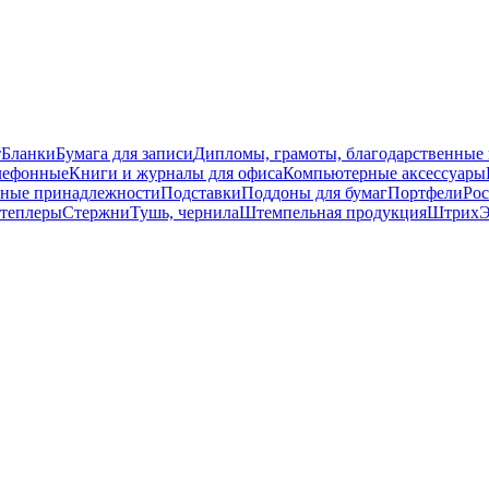
т
Бланки
Бумага для записи
Дипломы, грамоты, благодарственные
лефонные
Книги и журналы для офиса
Компьютерные аксессуары
ные принадлежности
Подставки
Поддоны для бумаг
Портфели
Рос
степлеры
Стержни
Тушь, чернила
Штемпельная продукция
Штрих
Э