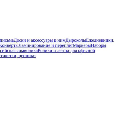
 письма
Доски и аксессуары к ним
Дыроколы
Ежедневники,
Конверты
Ламинирование и переплет
Маркеры
Наборы
сийская символика
Ролики и ленты для офисной
тикетки, ценники