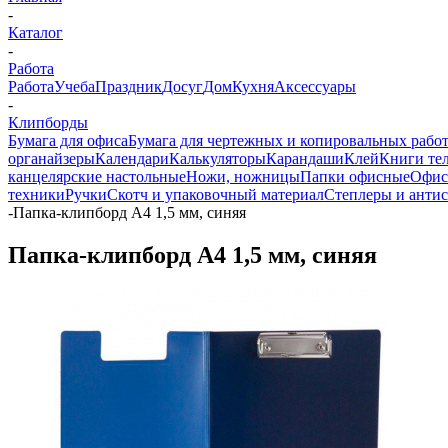
-
Каталог
-
Работа
Работа
Учеба
Праздник
Досуг
Дом
Кухня
Аксессуары
-
Клипборды
Бумага для офиса
Бумага для чертежных и копировальных рабо
органайзеры
Календари
Калькуляторы
Карандаши
Клей
Книги те
канцелярские настольные
Ножи, ножницы
Папки офисные
Офис
техники
Ручки
Скотч и упаковочный материал
Степлеры и анти
-
Папка-клипборд А4 1,5 мм, синяя
Папка-клипборд А4 1,5 мм, синяя