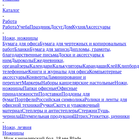
-
Каталог
-
Работа
Работа
Учеба
Праздник
Досуг
Дом
Кухня
Аксессуары
-
Ножи, ножницы
Бумага для офиса
Бумага для чертежных и копировальных
работ
Бланки
Бумага для записи
Дипломы, грамоты,
благодарственные письма
Доски и аксессуары к
ним
Дыроколы
Ежедневники,
органайзеры
Календари
Калькуляторы
Карандаши
Клей
Клипбор
телефонные
Книги и журналы для офиса
Компьютерные
аксессуары
Конверты
Ламинирование и
переплет
Маркеры
Наборы канцелярские настольные
Ножи,
ножницы
Папки офисные
Офисные
принадлежности
Подставки
Поддоны для
бумаг
Портфели
Российская символика
Ролики и ленты для
офисной техники
Ручки
Скотч и упаковочный
материал
Степлеры и антистеплеры
Стержни
Тушь,
чернила
Штемпельная продукция
Штрих
Этикетки, ценники
-
Ножи, лезвия
Ножницы
-
Нож канцелярский бол. 18 мм Blade