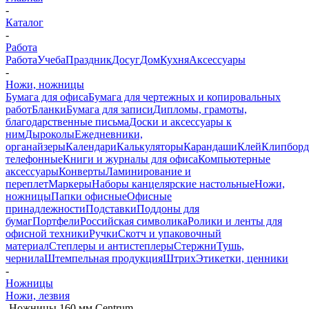
-
Каталог
-
Работа
Работа
Учеба
Праздник
Досуг
Дом
Кухня
Аксессуары
-
Ножи, ножницы
Бумага для офиса
Бумага для чертежных и копировальных
работ
Бланки
Бумага для записи
Дипломы, грамоты,
благодарственные письма
Доски и аксессуары к
ним
Дыроколы
Ежедневники,
органайзеры
Календари
Калькуляторы
Карандаши
Клей
Клипбор
телефонные
Книги и журналы для офиса
Компьютерные
аксессуары
Конверты
Ламинирование и
переплет
Маркеры
Наборы канцелярские настольные
Ножи,
ножницы
Папки офисные
Офисные
принадлежности
Подставки
Поддоны для
бумаг
Портфели
Российская символика
Ролики и ленты для
офисной техники
Ручки
Скотч и упаковочный
материал
Степлеры и антистеплеры
Стержни
Тушь,
чернила
Штемпельная продукция
Штрих
Этикетки, ценники
-
Ножницы
Ножи, лезвия
-
Ножницы 160 мм Centrum