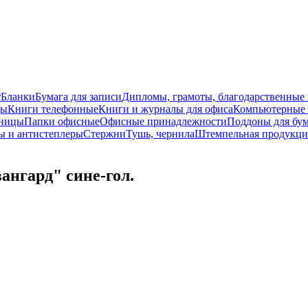
т
Бланки
Бумага для записи
Дипломы, грамоты, благодарственные
ды
Книги телефонные
Книги и журналы для офиса
Компьютерные 
ницы
Папки офисные
Офисные принадлежности
Поддоны для бу
ы и антистеплеры
Стержни
Тушь, чернила
Штемпельная продукци
нгард" сине-гол.