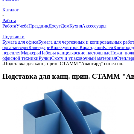
-
Каталог
-
Работа
Работа
Учеба
Праздник
Досуг
Дом
Кухня
Аксессуары
-
Подставки
Бумага для офиса
Бумага для чертежных и копировальных рабо
органайзеры
Календари
Калькуляторы
Карандаши
Клей
Клипбор
переплет
Маркеры
Наборы канцелярские настольные
Ножи, нож
офисной техники
Ручки
Скотч и упаковочный материал
Степлер
-
Подставка для канц. прин. СТАММ "Авангард" сине-гол.
Подставка для канц. прин. СТАММ "Ава