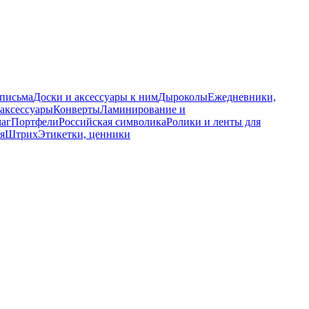
 письма
Доски и аксессуары к ним
Дыроколы
Ежедневники,
аксессуары
Конверты
Ламинирование и
маг
Портфели
Российская символика
Ролики и ленты для
я
Штрих
Этикетки, ценники