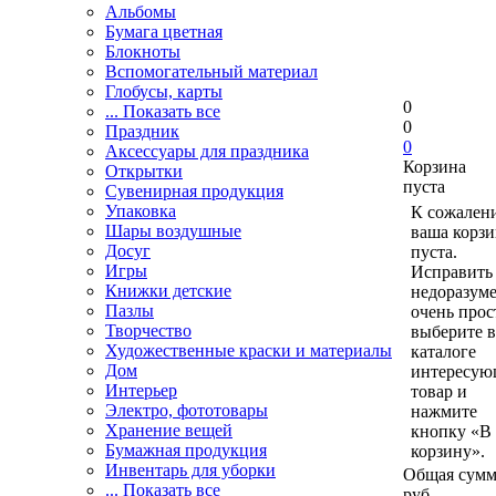
Альбомы
Бумага цветная
Блокноты
Вспомогательный материал
Глобусы, карты
0
... Показать все
0
Праздник
0
Аксессуары для праздника
Корзина
Открытки
пуста
Сувенирная продукция
Упаковка
К сожален
Шары воздушные
ваша корзи
Досуг
пуста.
Игры
Исправить 
Книжки детские
недоразум
Пазлы
очень прос
Творчество
выберите в
Художественные краски и материалы
каталоге
Дом
интересу
Интерьер
товар и
Электро, фототовары
нажмите
Хранение вещей
кнопку «В
Бумажная продукция
корзину».
Инвентарь для уборки
Общая сумм
... Показать все
руб.