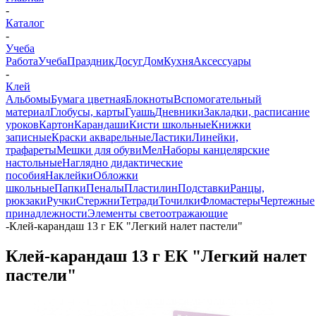
-
Каталог
-
Учеба
Работа
Учеба
Праздник
Досуг
Дом
Кухня
Аксессуары
-
Клей
Альбомы
Бумага цветная
Блокноты
Вспомогательный
материал
Глобусы, карты
Гуашь
Дневники
Закладки, расписание
уроков
Картон
Карандаши
Кисти школьные
Книжки
записные
Краски акварельные
Ластики
Линейки,
трафареты
Мешки для обуви
Мел
Наборы канцелярские
настольные
Наглядно дидактические
пособия
Наклейки
Обложки
школьные
Папки
Пеналы
Пластилин
Подставки
Ранцы,
рюкзаки
Ручки
Стержни
Тетради
Точилки
Фломастеры
Чертежные
принадлежности
Элементы светоотражающие
-
Клей-карандаш 13 г ЕК "Легкий налет пастели"
Клей-карандаш 13 г ЕК "Легкий налет
пастели"