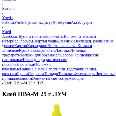
-
Каталог
-
Учеба
Работа
Учеба
Праздник
Досуг
Дом
Кухня
Аксессуары
-
Клей
Альбомы
Бумага цветная
Блокноты
Вспомогательный
материал
Глобусы, карты
Гуашь
Дневники
Закладки, расписание
уроков
Картон
Карандаши
Кисти школьные
Книжки
записные
Краски акварельные
Ластики
Линейки,
трафареты
Мешки для обуви
Мел
Наборы канцелярские
настольные
Наглядно дидактические
пособия
Наклейки
Обложки
школьные
Папки
Пеналы
Пластилин
Подставки
Ранцы,
рюкзаки
Ручки
Стержни
Тетради
Точилки
Фломастеры
Чертежные
принадлежности
Элементы светоотражающие
-
Клей ПВА-М 25 г ЛУЧ
Клей ПВА-М 25 г ЛУЧ