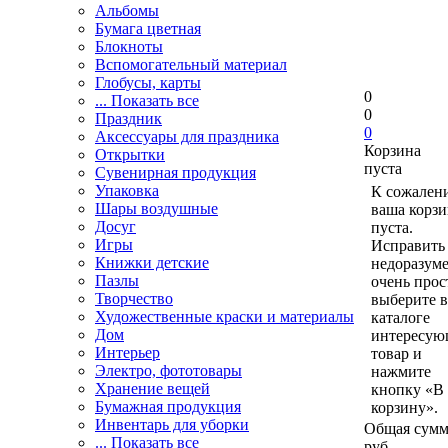
Альбомы
Бумага цветная
Блокноты
Вспомогательный материал
Глобусы, карты
0
... Показать все
0
Праздник
0
Аксессуары для праздника
Корзина
Открытки
пуста
Сувенирная продукция
Упаковка
К сожален
Шары воздушные
ваша корзи
Досуг
пуста.
Игры
Исправить 
Книжки детские
недоразум
Пазлы
очень прос
Творчество
выберите в
Художественные краски и материалы
каталоге
Дом
интересу
Интерьер
товар и
Электро, фототовары
нажмите
Хранение вещей
кнопку «В
Бумажная продукция
корзину».
Инвентарь для уборки
Общая сумм
... Показать все
руб.