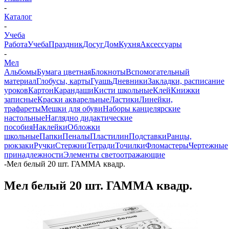
-
Каталог
-
Учеба
Работа
Учеба
Праздник
Досуг
Дом
Кухня
Аксессуары
-
Мел
Альбомы
Бумага цветная
Блокноты
Вспомогательный
материал
Глобусы, карты
Гуашь
Дневники
Закладки, расписание
уроков
Картон
Карандаши
Кисти школьные
Клей
Книжки
записные
Краски акварельные
Ластики
Линейки,
трафареты
Мешки для обуви
Наборы канцелярские
настольные
Наглядно дидактические
пособия
Наклейки
Обложки
школьные
Папки
Пеналы
Пластилин
Подставки
Ранцы,
рюкзаки
Ручки
Стержни
Тетради
Точилки
Фломастеры
Чертежные
принадлежности
Элементы светоотражающие
-
Мел белый 20 шт. ГАММА квадр.
Мел белый 20 шт. ГАММА квадр.