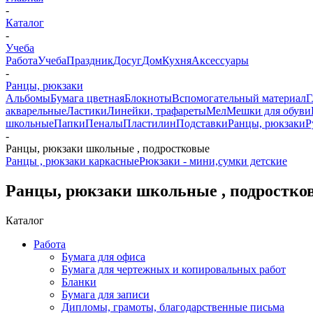
-
Каталог
-
Учеба
Работа
Учеба
Праздник
Досуг
Дом
Кухня
Аксессуары
-
Ранцы, рюкзаки
Альбомы
Бумага цветная
Блокноты
Вспомогательный материал
Г
акварельные
Ластики
Линейки, трафареты
Мел
Мешки для обуви
школьные
Папки
Пеналы
Пластилин
Подставки
Ранцы, рюкзаки
Р
-
Ранцы, рюкзаки школьные , подростковые
Ранцы , рюкзаки каркасные
Рюкзаки - мини,сумки детские
Ранцы, рюкзаки школьные , подростко
Каталог
Работа
Бумага для офиса
Бумага для чертежных и копировальных работ
Бланки
Бумага для записи
Дипломы, грамоты, благодарственные письма