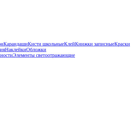
он
Карандаши
Кисти школьные
Клей
Книжки записные
Краски
бия
Наклейки
Обложки
ности
Элементы светоотражающие