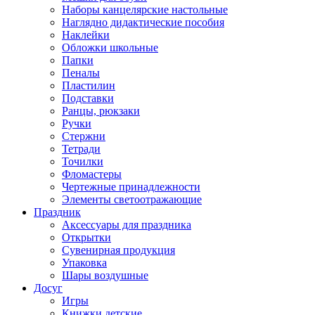
Наборы канцелярские настольные
Наглядно дидактические пособия
Наклейки
Обложки школьные
Папки
Пеналы
Пластилин
Подставки
Ранцы, рюкзаки
Ручки
Стержни
Тетради
Точилки
Фломастеры
Чертежные принадлежности
Элементы светоотражающие
Праздник
Аксессуары для праздника
Открытки
Сувенирная продукция
Упаковка
Шары воздушные
Досуг
Игры
Книжки детские