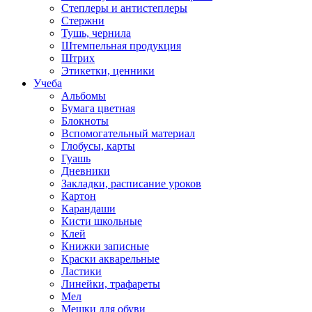
Степлеры и антистеплеры
Стержни
Тушь, чернила
Штемпельная продукция
Штрих
Этикетки, ценники
Учеба
Альбомы
Бумага цветная
Блокноты
Вспомогательный материал
Глобусы, карты
Гуашь
Дневники
Закладки, расписание уроков
Картон
Карандаши
Кисти школьные
Клей
Книжки записные
Краски акварельные
Ластики
Линейки, трафареты
Мел
Мешки для обуви