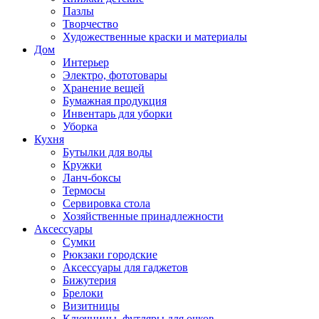
Пазлы
Творчество
Художественные краски и материалы
Дом
Интерьер
Электро, фототовары
Хранение вещей
Бумажная продукция
Инвентарь для уборки
Уборка
Кухня
Бутылки для воды
Кружки
Ланч-боксы
Термосы
Сервировка стола
Хозяйственные принадлежности
Аксессуары
Сумки
Рюкзаки городские
Аксессуары для гаджетов
Бижутерия
Брелоки
Визитницы
Ключницы, футляры для очков