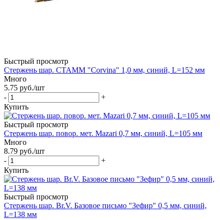
Быстрый просмотр
Стержень шар. СТАММ "Corvina" 1,0 мм, синий, L=152 мм
Много
5.75
руб.
/шт
-
+
Купить
Быстрый просмотр
Стержень шар. повор. мет. Mazari 0,7 мм, синий, L=105 мм
Много
8.79
руб.
/шт
-
+
Купить
Быстрый просмотр
Стержень шар. Br.V. Базовое письмо "Зефир" 0,5 мм, синий,
L=138 мм