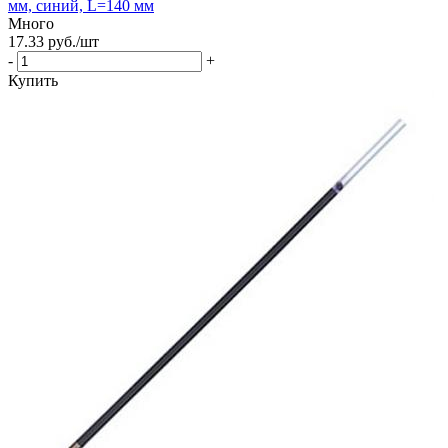
мм, синий, L=140 мм
Много
17.33
руб.
/шт
-
+
Купить