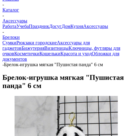
-
Каталог
-
Аксессуары
Работа
Учеба
Праздник
Досуг
Дом
Кухня
Аксессуары
-
Брелоки
Сумки
Рюкзаки городские
Аксессуары для
гаджетов
Бижутерия
Визитницы
Ключницы, футляры для
очков
Косметички
Кошельки
Красота и уход
Обложки для
документов
-
Брелок-игрушка мягкая "Пушистая панда" 6 см
Брелок-игрушка мягкая "Пушистая
панда" 6 см