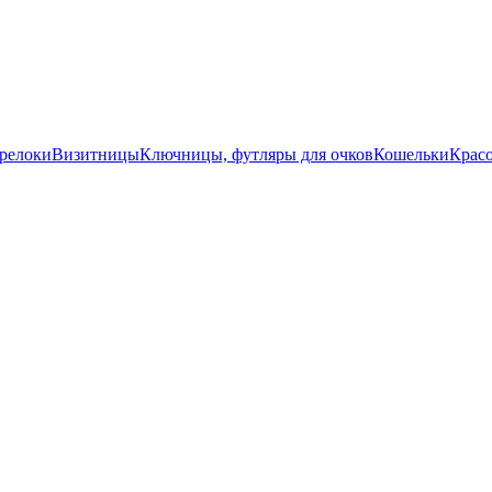
релоки
Визитницы
Ключницы, футляры для очков
Кошельки
Красо