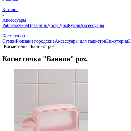
-
Каталог
-
Аксессуары
Работа
Учеба
Праздник
Досуг
Дом
Кухня
Аксессуары
-
Косметички
Сумки
Рюкзаки городские
Аксессуары для гаджетов
Бижутерия
Б
-
Косметичка "Банная" роз.
Косметичка "Банная" роз.