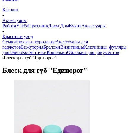
-
Каталог
-
Аксессуары
Работа
Учеба
Праздник
Досуг
Дом
Кухня
Аксессуары
-
Красота и уход
Сумки
Рюкзаки городские
Аксессуары для
гаджетов
Бижутерия
Брелоки
Визитницы
Ключницы, футляры
для очков
Косметички
Кошельки
Обложки для документов
-
Блеск для губ "Единорог"
Блеск для губ "Единорог"