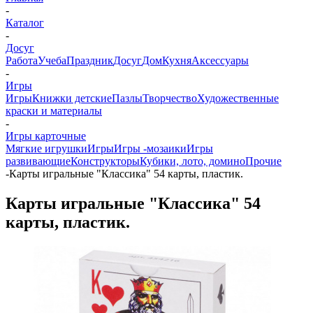
-
Каталог
-
Досуг
Работа
Учеба
Праздник
Досуг
Дом
Кухня
Аксессуары
-
Игры
Игры
Книжки детские
Пазлы
Творчество
Художественные
краски и материалы
-
Игры карточные
Мягкие игрушки
Игры
Игры -мозаики
Игры
развивающие
Конструкторы
Кубики, лото, домино
Прочие
-
Карты игральные "Классика" 54 карты, пластик.
Карты игральные "Классика" 54
карты, пластик.