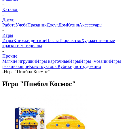
-
Каталог
-
Досуг
Работа
Учеба
Праздник
Досуг
Дом
Кухня
Аксессуары
-
Игры
Игры
Книжки детские
Пазлы
Творчество
Художественные
краски и материалы
-
Прочие
Мягкие игрушки
Игры карточные
Игры
Игры -мозаики
Игры
развивающие
Конструкторы
Кубики, лото, домино
-
Игра "Пинбол Космос"
Игра "Пинбол Космос"