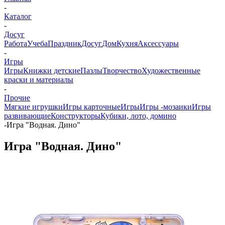
-
Каталог
-
Досуг
Работа
Учеба
Праздник
Досуг
Дом
Кухня
Аксессуары
-
Игры
Игры
Книжки детские
Пазлы
Творчество
Художественные
краски и материалы
-
Прочие
Мягкие игрушки
Игры карточные
Игры
Игры -мозаики
Игры
развивающие
Конструкторы
Кубики, лото, домино
-
Игра "Водная. Дино"
Игра "Водная. Дино"