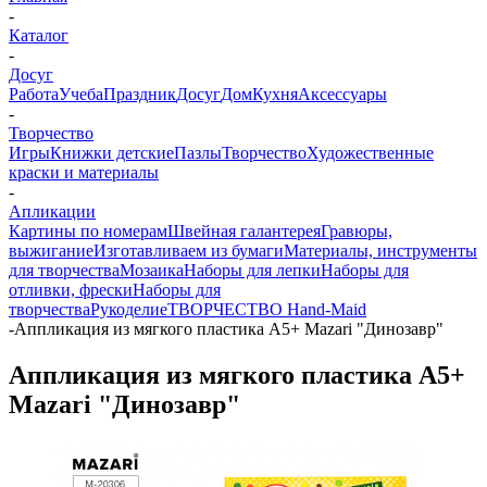
-
Каталог
-
Досуг
Работа
Учеба
Праздник
Досуг
Дом
Кухня
Аксессуары
-
Творчество
Игры
Книжки детские
Пазлы
Творчество
Художественные
краски и материалы
-
Апликации
Картины по номерам
Швейная галантерея
Гравюры,
выжигание
Изготавливаем из бумаги
Материалы, инструменты
для творчества
Мозаика
Наборы для лепки
Наборы для
отливки, фрески
Наборы для
творчества
Рукоделие
ТВОРЧЕСТВО Hand-Maid
-
Аппликация из мягкого пластика А5+ Mazari "Динозавр"
Аппликация из мягкого пластика А5+
Mazari "Динозавр"